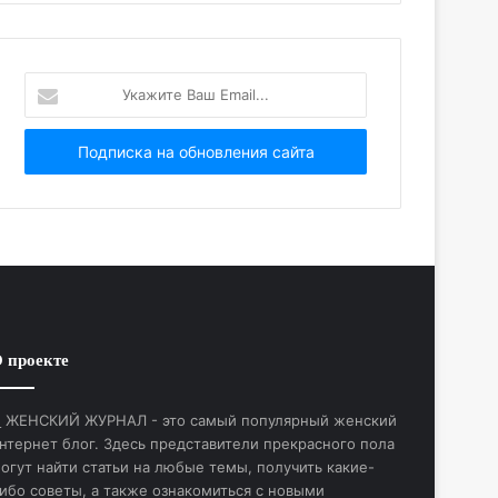
Укажите
Ваш
Email...
 проекте
ЖЕНСКИЙ ЖУРНАЛ - это самый популярный женский
нтернет блог. Здесь представители прекрасного пола
огут найти статьи на любые темы, получить какие-
ибо советы, а также ознакомиться с новыми