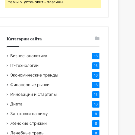
темы > установить плагины.
Категории сайта
Бизнес-аналитика
16
IT-технологии
16
Экономические тренды
16
Финансовые рынки
16
Инновации и стартапы
15
Диета
10
Заготовки на зиму
9
Женские стрижки
8
Лечебные травы
8