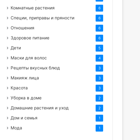
Комнатные растения
6
Специи, приправы и пряности
6
Отношения
6
Здоровое питание
6
Дети
5
Маски для волос
4
Рецепты вкусных блюд
3
Макияж лица
3
Красота
3
Уборка в доме
2
Домашние растения и уход
2
Дом и семья
1
Мода
1