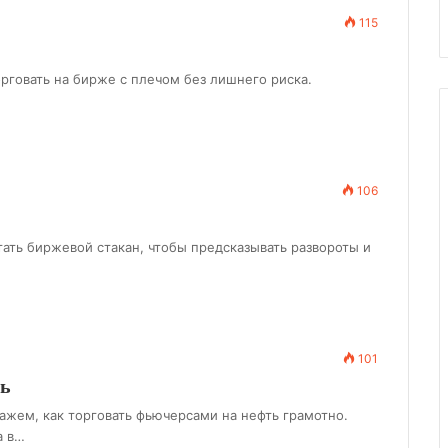
115
орговать на бирже с плечом без лишнего риска.
106
итать биржевой стакан, чтобы предсказывать развороты и
101
ть
жем, как торговать фьючерсами на нефть грамотно.
а в…