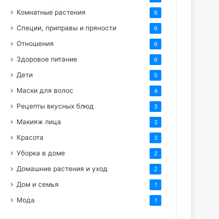
Комнатные растения
6
Специи, приправы и пряности
6
Отношения
6
Здоровое питание
6
Дети
5
Маски для волос
4
Рецепты вкусных блюд
3
Макияж лица
3
Красота
3
Уборка в доме
2
Домашние растения и уход
2
Дом и семья
1
Мода
1