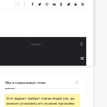
Facebook
Twitter
Instagram
vk.com
Одноклассники
Telegram
Авторизация
Sidebar
Поиск...
Случайная
статья
Мы в социальных сетях
Этот виджет требует плагин Arqam Lite, вы
можете установить его из меню настройки