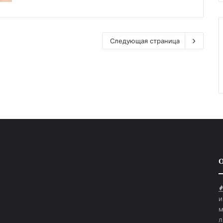
Следующая страница
О
и
м
л