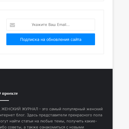
Укажите
Ваш
Email...
 проекте
ЖЕНСКИЙ ЖУРНАЛ - это самый популярный женский
нтернет блог. Здесь представители прекрасного пола
огут найти статьи на любые темы, получить какие-
ибо советы, а также ознакомиться с новыми