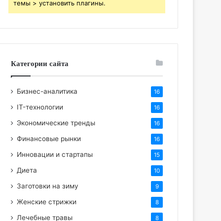
темы > установить плагины.
Категории сайта
Бизнес-аналитика
16
IT-технологии
16
Экономические тренды
16
Финансовые рынки
16
Инновации и стартапы
15
Диета
10
Заготовки на зиму
9
Женские стрижки
8
Лечебные травы
8