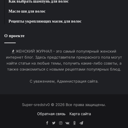
Как выбрать шампунь для волос
фронтенд,
UI/UX специалис
Клиентский
Масло ши для волос
мобильная
кроссплатформе
опыт
Рецепты укрепляющих масок для волос
разработка
кадры
О проекте
Руководителям цифровых продуктов стоит
сместить фокус на рескиллинг и апскиллинг
ЖЕНСКИЙ ЖУРНАЛ - это самый популярный женский
текущих команд вместо бесконечного поиска
интернет блог. Здесь представители прекрасного пола могут
редких талантов на внешнем перегретом рынке.
найти статьи на любые темы, получить какие-либо советы, а
Современный генеративный AI уже способен
также ознакомиться с новыми рецептами популярных блюд.
эффективно закрывать до трети задач по
С уважением, Администрация сайта.
написанию технической документации и генерации
базового бэкенд кода. Корпоративная культура,
ориентированная на реальный баланс работы и
жизни, существенно снижает риск того, что
Super-sredstv0 © 2026 Все права защищены.
ведущий системный аналитик или проектный
Обратная связь
Карта сайта
менеджер покинет компанию из-за перегрузок.
Facebook
Twitter
Instagram
vk.com
Одноклассники
Telegram
Грамотное обучение персонала новым