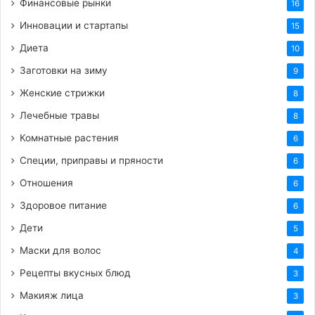
Финансовые рынки
16
Масштабирование отделов, где ключевым
Инновации и стартапы
15
приоритетом является информационная
Диета
10
безопасность и кибербезопасность.
Заготовки на зиму
9
Активное использование нейросети для
Женские стрижки
8
ускорения написания, тестирования и ревью
Лечебные травы
8
программного кода.
Комнатные растения
6
Массовый переход на низкокодовые
платформы (low-code и no-code) для
Специи, приправы и пряности
6
автоматизации внутренних бизнес-процессов.
Отношения
6
Приоритет на удержание сотрудников через
Здоровое питание
6
развитие софт скиллы и прозрачные
Дети
5
карьерные треки.
Маски для волос
4
Внедрение технологии блокчейн в
Рецепты вкусных блюд
3
распределенные системы учета и
верификации критически важных данных.
Макияж лица
3