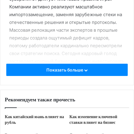
Компании активно реализуют масштабное
импортозамещение, заменяя зарубежные стеки на
отечественные решения и открытые протоколы.
Массовая релокация части экспертов в прошлые
периоды создала ощутимый дефицит кадров,
поэтому работодатели кардинально пересмотрели
свои стратегии поиска. Сегодня кадровый голод
заставляет крупный бизнес и финтех инвестировать
в системное обучение персонала и формировать
Показать больше
внутренний кадровый резерв. Найм
трансформировался в сложные HR-технологии с
применением инструментов, которые дает
Рекомендуем также прочесть
Искусственный интеллект и прогнозная аналитика.
ИТ-специалисты уровней Middle, Senior и опытный
Team Lead остаются в остром дефиците, что
Как китайский юань влияет на
Как изменение ключевой
рубль
ставки влияет на бизнес
продолжает планомерно повышать зарплатные
ожидания. Современный рекрутинг фокусируется